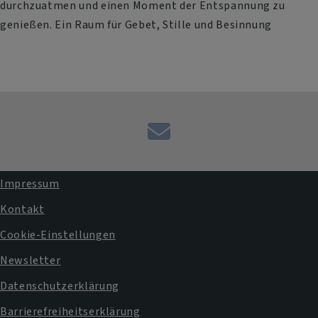
durchzuatmen und einen Moment der Entspannung zu
genießen. Ein Raum für Gebet, Stille und Besinnung
Kontaktformular
Impressum
Fußbereichsmenü
Kontakt
Cookie-Einstellungen
Newsletter
Datenschutzerklärung
Barrierefreiheitserklärung