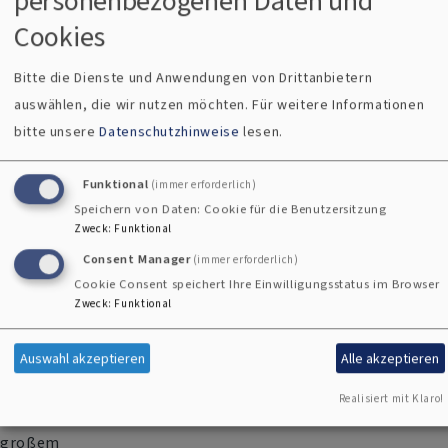
personenbezogenen Daten und
Cookies
Vor nunmehr zehn Jahren gab es die erste Ökumenische
Gemeindefahrt unserer Kirchengemeinde Regen-
Bitte die Dienste und Anwendungen von Drittanbietern
Bodenmais, und wenn es auch, Corona bedingt, erst die
auswählen, die wir nutzen möchten.
Für weitere Informationen
neunte Reise dieser Art war, hat sie sich
bitte unsere
Datenschutzhinweise
lesen.
Funktional
(immer erforderlich)
Speichern von Daten: Cookie für die Benutzersitzung
Zweck
:
Funktional
Consent Manager
(immer erforderlich)
Cookie Consent speichert Ihre Einwilligungsstatus im Browser
Zweck
:
Funktional
In der vergangenen Woche wurde unsere
Auswahl akzeptieren
Alle akzeptieren
Auferstehungskirche innerhalb nur eines Tages neu
gestrichen und erstrahlt nun in neuem Glanz – und das
Realisiert mit Klaro!
ausschließlich durch ehrenamtliches Engagement. Mit
großem