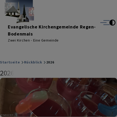
Direkt zum Inhalt
Menü
Evangelische Kirchengemeinde Regen-
Bodenmais
Zwei Kirchen - Eine Gemeinde
Breadcrumb
Startseite
Rückblick
2026
2026