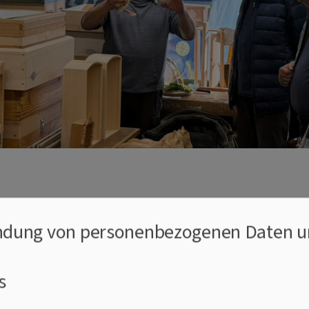
dung von personenbezogenen Daten u
rgottschnitzer"
is zu Besuch beim
s