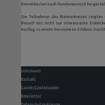
Bienenkästen nach Kundenwunsch hergestell
Die Teilnehmer des Männerkreises zeigten s
Besuch bot nicht nur interessante Einblic
Ausflug zu einem besonderen Erlebnis macht
Impressum
Fußbereichsmenü
Kontakt
Cookie-Einstellungen
Newsletter
Datenschutzerklärung