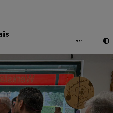
ais
Menü