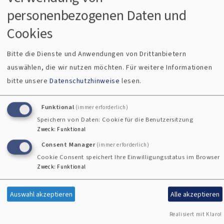
beeindruckend schnell und sorgfältig gearbeitet.
personenbezogenen Daten und
Cookies
Beteiligt waren Wolfgang Beil, Michael Greff, Nicole Nicklas
und Andreas Sand. Am Nachmittag kam noch Frank Keller
Bitte die Dienste und Anwendungen von Drittanbietern
dazu. Für das leibliche Wohl war ebenfalls gesorgt: Brotzeit
auswählen, die wir nutzen möchten.
Für weitere Informationen
und von den Helferinnen und Helfern mitgebrachter Kuchen
bitte unsere
Datenschutzhinweise
lesen.
sorgten für die nötige Stärkung zwischendurch. Einmal
mehr war dies ein schöner Beweis für das großartige
Funktional
(immer erforderlich)
Miteinander und das besondere Engagement in unserer
Speichern von Daten: Cookie für die Benutzersitzung
Gemeinschaft.
Zweck
:
Funktional
Consent Manager
(immer erforderlich)
Cookie Consent speichert Ihre Einwilligungsstatus im Browser
Zweck
:
Funktional
Wir sind sehr dankbar für diesen großartigen Einsatz und die
tatkräftige Unterstützung!
Auswahl akzeptieren
Alle akzeptieren
Realisiert mit Klaro!