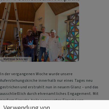
Matthias Schricker
In der vergangenen Woche wurde unsere
Auferstehungskirche innerhalb nur eines Tages neu
gestrichen und erstrahlt nun in neuem Glanz – und das
ausschließlich durch ehrenamtliches Engagement. Mit
großem Einsatz, teils sogar unter Einsatz von
Verwendung von
Urlaubstagen, haben die Helferinnen und Helfer