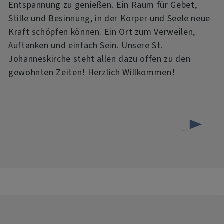
Entspannung zu genießen. Ein Raum für Gebet,
Neues
Stille und Besinnung, in der Körper und Seele neue
Kraft schöpfen können. Ein Ort zum Verweilen,
Auftanken und einfach Sein. Unsere St.
Johanneskirche steht allen dazu offen zu den
gewohnten Zeiten! Herzlich Willkommen!
über
Weiterlesen
"Erfrischende
Kirche"
in
Bodenmais