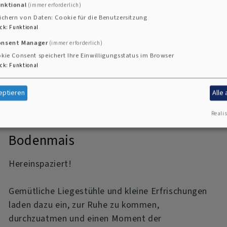
unktional
(immer erforderlich)
ichern von Daten: Cookie für die Benutzersitzung
über
Weiterlesen
ck
:
Funktional
Abschied
onsent Manager
(immer erforderlich)
von
kie Consent speichert Ihre Einwilligungsstatus im Browser
ck
:
Funktional
den
„Wilden
eptieren
Alle
Zwergen“
Realis
"Erfrischende Kirche" in
–
Bodenmais
mit
Hereinspaziert!
Dankbarkeit
und
Gemütliche Liegestühle und kleine Erfrischungen
Vorfreude
laden dazu ein, zur Ruhe zu kommen,
durchzuatmen und einen Moment der
auf