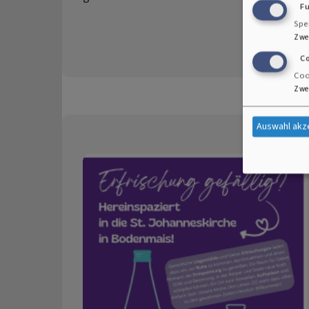
F
Spe
Zwe
C
Coo
Zwe
Auswahl akz