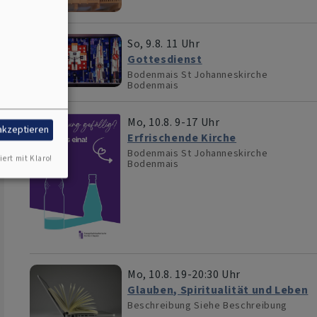
So, 9.8. 11 Uhr
Gottesdienst
Bodenmais
St Johanneskirche
Bodenmais
Mo, 10.8. 9-17 Uhr
 akzeptieren
Erfrischende Kirche
Bodenmais
St Johanneskirche
iert mit Klaro!
Bodenmais
Mo, 10.8. 19-20:30 Uhr
Glauben, Spiritualität und Leben
Beschreibung
Siehe Beschreibung