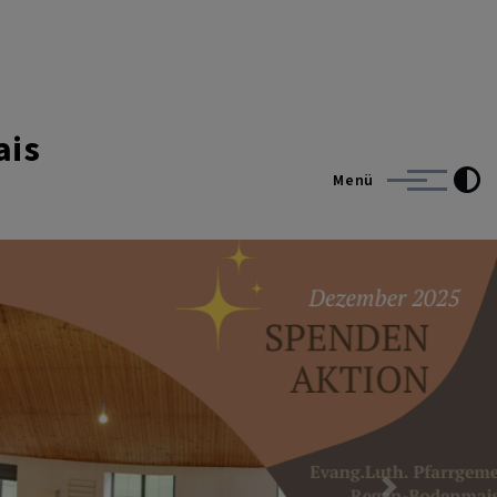
ais
Menü