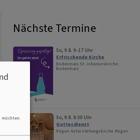
Nächste Termine
So, 9.8. 9-17 Uhr
Erfrischende Kirche
Bodenmais
St Johanneskirche
Bodenmais
nd
So, 9.8. 9:30 Uhr
n möchten.
Gottesdienst
Regen
Auferstehungskirche Regen