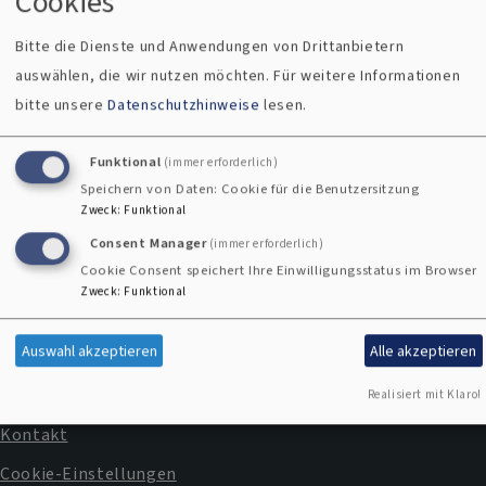
Cookies
Bitte die Dienste und Anwendungen von Drittanbietern
auswählen, die wir nutzen möchten.
Für weitere Informationen
bitte unsere
Datenschutzhinweise
lesen.
Funktional
(immer erforderlich)
Speichern von Daten: Cookie für die Benutzersitzung
Zweck
:
Funktional
Consent Manager
(immer erforderlich)
Cookie Consent speichert Ihre Einwilligungsstatus im Browser
Zweck
:
Funktional
Kontaktformular
Auswahl akzeptieren
Alle akzeptieren
Impressum
Realisiert mit Klaro!
Fußbereichsmenü
Kontakt
Cookie-Einstellungen