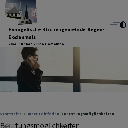
Direkt zum Inhalt
Menü
Evangelische Kirchengemeinde Regen-
Bodenmais
Zwei Kirchen - Eine Gemeinde
Breadcrumb
Startseite
Unser Leitfaden
Beratungsmöglichkeiten
Beratungsmöglichkeiten