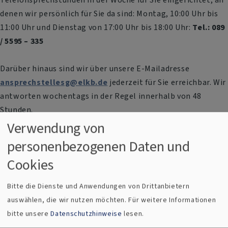
denen wir persönlich für Sie da sind: Montag, 10:00 Uhr bis
11:00 Uhr und Dienstag von 17:00 Uhr bis 18:00 Uhr:
Tel.: 089
/ 5595 – 335
Darüber hinaus sind wir über unsere E-Mailadresse
ansprechstellesg@elkb.de
jederzeit für Sie erreichbar. Wir
antworten wochentags in der Regel innerhalb von 48
Stunden.
Verwendung von
Meldestelle
personenbezogenen Daten und
Cookies
Die Meldestelle für sexualisierte
Gewalt in der Evang.-Luth. Kirche
Bitte die Dienste und Anwendungen von Drittanbietern
Bayern ist die Anlaufstelle für alle
auswählen, die wir nutzen möchten.
Für weitere Informationen
Verdachtsfälle und Meldungen im
bitte unsere
Datenschutzhinweise
lesen.
Zusammenhang mit sexuellen Übergriffen. Die