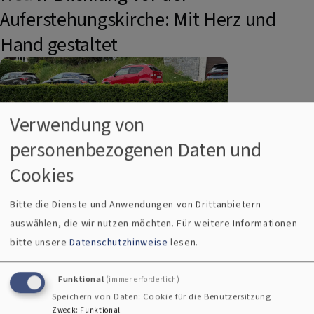
Auferstehungskirche: Mit Herz und
Hand gestaltet
Verwendung von
personenbezogenen Daten und
Cookies
Bitte die Dienste und Anwendungen von Drittanbietern
Matthias Schricker
auswählen, die wir nutzen möchten.
Für weitere Informationen
bitte unsere
Datenschutzhinweise
lesen.
Vor dem Gemeinderaum der Evangelischen Kirche Regen
Funktional
(immer erforderlich)
wurde heute die freie Fläche neu gestaltet. Hans Nicklas
Speichern von Daten: Cookie für die Benutzersitzung
pflasterte den Platz mit von ihm gestifteten
Zweck
:
Funktional