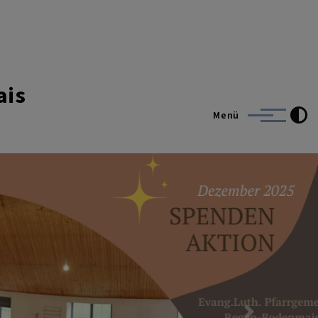
ais
Menü