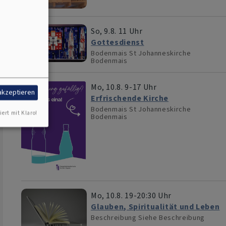
So, 9.8. 11 Uhr
Gottesdienst
Bodenmais
St Johanneskirche
Bodenmais
Mo, 10.8. 9-17 Uhr
 akzeptieren
Erfrischende Kirche
Bodenmais
St Johanneskirche
iert mit Klaro!
Bodenmais
Mo, 10.8. 19-20:30 Uhr
Glauben, Spiritualität und Leben
Beschreibung
Siehe Beschreibung