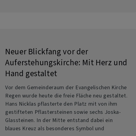
Frühschoppen
und
„erfrischende
Kirche“
Neuer Blickfang vor der
zum
Auferstehungskirche: Mit Herz und
drumherum
Hand gestaltet
in
Vor dem Gemeinderaum der Evangelischen Kirche
Regen
Regen wurde heute die freie Fläche neu gestaltet.
Hans Nicklas pflasterte den Platz mit von ihm
gestifteten Pflastersteinen sowie sechs Joska-
Glassteinen. In der Mitte entstand dabei ein
blaues Kreuz als besonderes Symbol und