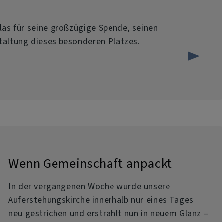
las für seine großzügige Spende, seinen
taltung dieses besonderen Platzes.
über
Weiterlesen
Neuer
Blickfang
vor
der
Auferstehungskirche:
Wenn Gemeinschaft anpackt
Mit
In der vergangenen Woche wurde unsere
Herz
Auferstehungskirche innerhalb nur eines Tages
und
neu gestrichen und erstrahlt nun in neuem Glanz –
Hand