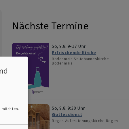
Nächste Termine
So, 9.8. 9-17 Uhr
Erfrischende Kirche
Bodenmais
St Johanneskirche
Bodenmais
nd
So, 9.8. 9:30 Uhr
n möchten.
Gottesdienst
Regen
Auferstehungskirche Regen