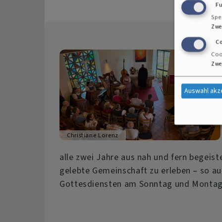
F
Spe
Zwe
C
Coo
Zwe
Auswahl akz
Christiane Lorenz
alle zwei Jahre aus nah und fern begeist
gelebte Gemeinschaft zu erleben – so au
Gottesdiensten am Sonntag und Montag